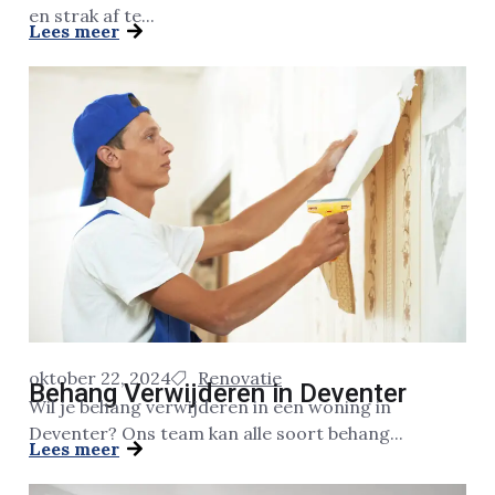
en strak af te...
Lees meer
oktober 22, 2024
Renovatie
Behang Verwijderen in Deventer
Wil je behang verwijderen in een woning in
Deventer? Ons team kan alle soort behang...
Lees meer