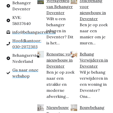
Werkgebied
Stucbehang
Behanger
van Behanger
voor
Deventer
Deventer
nieuwbouw in
KVK:
Wilt u een
Deventer
58037640
behanger
Ben je op zoek
inhuren in
naar een
info@behangservice.nl
Deventer? Dit
manier om je
Hoofdkantoor:
is het...
muren...
030-2072303
Renostuc voor
Behang
Behangservice
nieuwbouw in
Verwijderen in
Nederland
Deventer
Deventer
Ga naar onze
Ben je op zoek
Wil je behang
webshop
naar een
verwijderen in
strakke en
een woning in
moderne
Deventer?
afwerking...
Ons...
Nieuwbouw
Bouwbehang