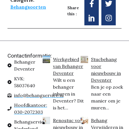
Behangsoorten
Share
this :
Contactinformatie:
Werkgebied
Stucbehang
Behanger
van Behanger
voor
Deventer
Deventer
nieuwbouw in
KVK:
Wilt u een
Deventer
58037640
behanger
Ben je op zoek
inhuren in
naar een
info@behangservice.nl
Deventer? Dit
manier om je
Hoofdkantoor:
is het...
muren...
030-2072303
Renostuc voor
Behang
Behangservice
nieuwbouw in
Verwijderen in
Nederland