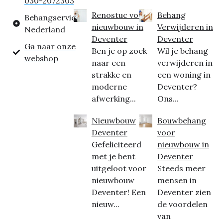
030-2072303
Renostuc voor
Behang
Behangservice
nieuwbouw in
Verwijderen in
Nederland
Deventer
Deventer
Ga naar onze
Ben je op zoek
Wil je behang
webshop
naar een
verwijderen in
strakke en
een woning in
moderne
Deventer?
afwerking...
Ons...
Nieuwbouw
Bouwbehang
Deventer
voor
Gefeliciteerd
nieuwbouw in
met je bent
Deventer
uitgeloot voor
Steeds meer
nieuwbouw
mensen in
Deventer! Een
Deventer zien
nieuw...
de voordelen
van