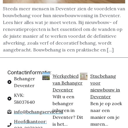
Steeds meer mensen in Deventer zien de voordelen van
bouwbehang voor hun nieuwbouwwoning in Deventer.
Lees hier alles wat je moet weten. Bij nieuwbouw- of
renovatieprojecten is het essentieel om de wanden op
de juiste manier af te werken voordat de definitieve
afwerking, zoals verf of decoratief behang, wordt
aangebracht. Bouwbehang is een praktische en […]
Contactinformatie:
Werkgebied
Stucbehang
Behanger
van Behanger
voor
Deventer
Deventer
nieuwbouw in
KVK:
Wilt u een
Deventer
58037640
behanger
Ben je op zoek
inhuren in
naar een
info@behangservice.nl
Deventer? Dit
manier om je
Hoofdkantoor:
is het...
muren...