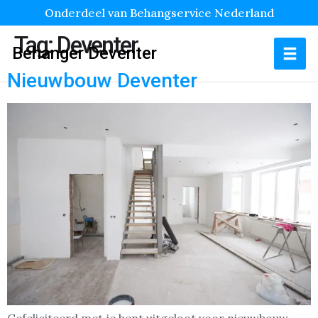
Onderdeel van Behangservice Nederland
Tag:
Deventer
Behanger Deventer
Nieuwbouw Deventer