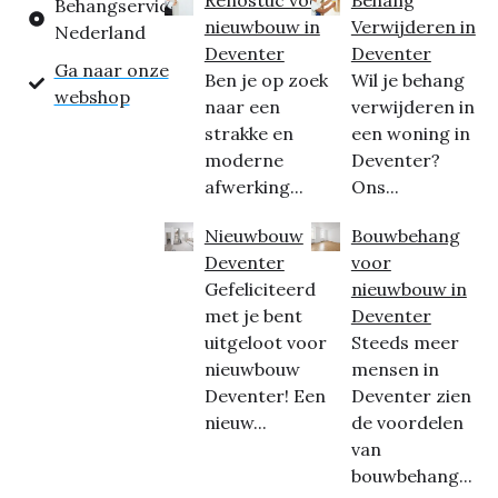
Behangservice
nieuwbouw in
Verwijderen in
Nederland
Deventer
Deventer
Ga naar onze
Ben je op zoek
Wil je behang
webshop
naar een
verwijderen in
strakke en
een woning in
moderne
Deventer?
afwerking...
Ons...
Nieuwbouw
Bouwbehang
Deventer
voor
Gefeliciteerd
nieuwbouw in
met je bent
Deventer
uitgeloot voor
Steeds meer
nieuwbouw
mensen in
Deventer! Een
Deventer zien
nieuw...
de voordelen
van
bouwbehang...