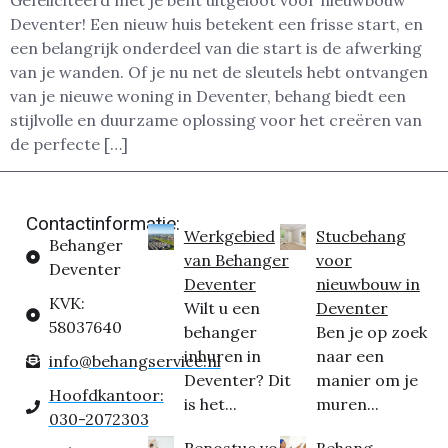
Gefeliciteerd met je bent uitgeloot voor nieuwbouw
Deventer! Een nieuw huis betekent een frisse start, en
een belangrijk onderdeel van die start is de afwerking
van je wanden. Of je nu net de sleutels hebt ontvangen
van je nieuwe woning in Deventer, behang biedt een
stijlvolle en duurzame oplossing voor het creëren van
de perfecte […]
Contactinformatie:
Werkgebied
Stucbehang
Behanger
van Behanger
voor
Deventer
Deventer
nieuwbouw in
KVK:
Wilt u een
Deventer
58037640
behanger
Ben je op zoek
inhuren in
naar een
info@behangservice.nl
Deventer? Dit
manier om je
Hoofdkantoor:
is het...
muren...
030-2072303
Renostuc voor
Behang