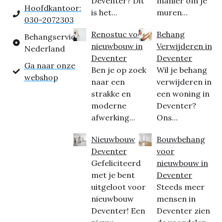
Deventer? Dit
manier om je
Hoofdkantoor:
is het...
muren...
030-2072303
Renostuc voor
Behang
Behangservice
nieuwbouw in
Verwijderen in
Nederland
Deventer
Deventer
Ga naar onze
Ben je op zoek
Wil je behang
webshop
naar een
verwijderen in
strakke en
een woning in
moderne
Deventer?
afwerking...
Ons...
Nieuwbouw
Bouwbehang
Deventer
voor
Gefeliciteerd
nieuwbouw in
met je bent
Deventer
uitgeloot voor
Steeds meer
nieuwbouw
mensen in
Deventer! Een
Deventer zien