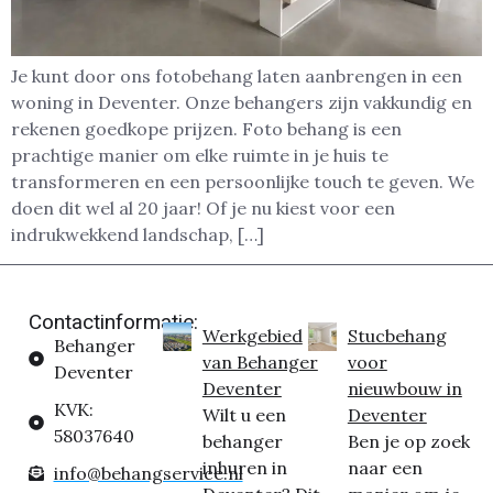
Je kunt door ons fotobehang laten aanbrengen in een
woning in Deventer. Onze behangers zijn vakkundig en
rekenen goedkope prijzen. Foto behang is een
prachtige manier om elke ruimte in je huis te
transformeren en een persoonlijke touch te geven. We
doen dit wel al 20 jaar! Of je nu kiest voor een
indrukwekkend landschap, […]
Contactinformatie:
Werkgebied
Stucbehang
Behanger
van Behanger
voor
Deventer
Deventer
nieuwbouw in
KVK:
Wilt u een
Deventer
58037640
behanger
Ben je op zoek
inhuren in
naar een
info@behangservice.nl