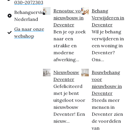
030-2072303
Renostuc voor
Behang
Behangservice
nieuwbouw in
Verwijderen in
Nederland
Deventer
Deventer
Ga naar onze
Ben je op zoek
Wil je behang
webshop
naar een
verwijderen in
strakke en
een woning in
moderne
Deventer?
afwerking...
Ons...
Nieuwbouw
Bouwbehang
Deventer
voor
Gefeliciteerd
nieuwbouw in
met je bent
Deventer
uitgeloot voor
Steeds meer
nieuwbouw
mensen in
Deventer! Een
Deventer zien
nieuw...
de voordelen
van