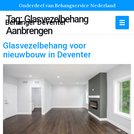
Onderdeel van Behangservice Nederland
Tag:
Glasvezelbehang
Behanger Deventer
Aanbrengen
Glasvezelbehang voor
nieuwbouw in Deventer