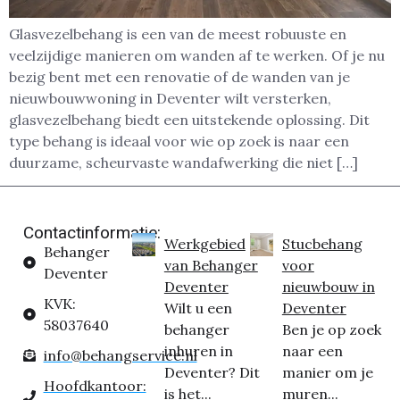
Glasvezelbehang is een van de meest robuuste en
veelzijdige manieren om wanden af te werken. Of je nu
bezig bent met een renovatie of de wanden van je
nieuwbouwwoning in Deventer wilt versterken,
glasvezelbehang biedt een uitstekende oplossing. Dit
type behang is ideaal voor wie op zoek is naar een
duurzame, scheurvaste wandafwerking die niet […]
Contactinformatie:
Werkgebied
Stucbehang
Behanger
van Behanger
voor
Deventer
Deventer
nieuwbouw in
KVK:
Wilt u een
Deventer
58037640
behanger
Ben je op zoek
inhuren in
naar een
info@behangservice.nl
Deventer? Dit
manier om je
Hoofdkantoor:
is het...
muren...