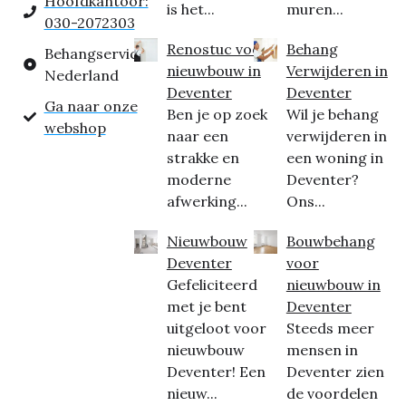
Hoofdkantoor:
is het...
muren...
030-2072303
Renostuc voor
Behang
Behangservice
nieuwbouw in
Verwijderen in
Nederland
Deventer
Deventer
Ga naar onze
Ben je op zoek
Wil je behang
webshop
naar een
verwijderen in
strakke en
een woning in
moderne
Deventer?
afwerking...
Ons...
Nieuwbouw
Bouwbehang
Deventer
voor
Gefeliciteerd
nieuwbouw in
met je bent
Deventer
uitgeloot voor
Steeds meer
nieuwbouw
mensen in
Deventer! Een
Deventer zien
nieuw...
de voordelen