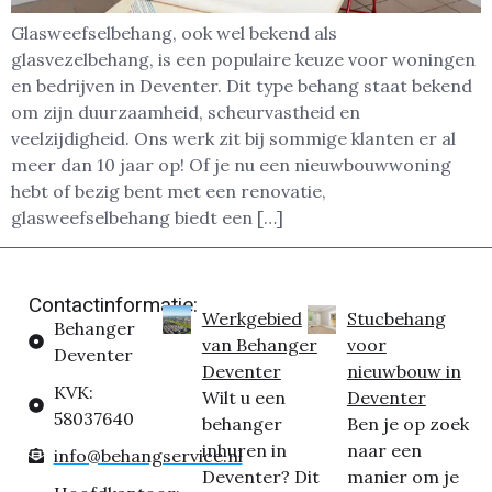
Glasweefselbehang, ook wel bekend als
glasvezelbehang, is een populaire keuze voor woningen
en bedrijven in Deventer. Dit type behang staat bekend
om zijn duurzaamheid, scheurvastheid en
veelzijdigheid. Ons werk zit bij sommige klanten er al
meer dan 10 jaar op! Of je nu een nieuwbouwwoning
hebt of bezig bent met een renovatie,
glasweefselbehang biedt een […]
Contactinformatie:
Werkgebied
Stucbehang
Behanger
van Behanger
voor
Deventer
Deventer
nieuwbouw in
KVK:
Wilt u een
Deventer
58037640
behanger
Ben je op zoek
inhuren in
naar een
info@behangservice.nl
Deventer? Dit
manier om je