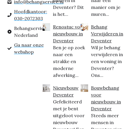
inhuren in
naar een
info@behangservice.nl
Deventer? Dit
manier om je
Hoofdkantoor:
is het...
muren...
030-2072303
Renostuc voor
Behang
Behangservice
nieuwbouw in
Verwijderen in
Nederland
Deventer
Deventer
Ga naar onze
Ben je op zoek
Wil je behang
webshop
naar een
verwijderen in
strakke en
een woning in
moderne
Deventer?
afwerking...
Ons...
Nieuwbouw
Bouwbehang
Deventer
voor
Gefeliciteerd
nieuwbouw in
met je bent
Deventer
uitgeloot voor
Steeds meer
nieuwbouw
mensen in