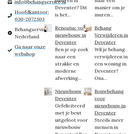
inhuren in
naar een
info@behangservice.nl
Deventer? Dit
manier om je
Hoofdkantoor:
is het...
muren...
030-2072303
Renostuc voor
Behang
Behangservice
nieuwbouw in
Verwijderen in
Nederland
Deventer
Deventer
Ga naar onze
Ben je op zoek
Wil je behang
webshop
naar een
verwijderen in
strakke en
een woning in
moderne
Deventer?
afwerking...
Ons...
Nieuwbouw
Bouwbehang
Deventer
voor
Gefeliciteerd
nieuwbouw in
met je bent
Deventer
uitgeloot voor
Steeds meer
nieuwbouw
mensen in