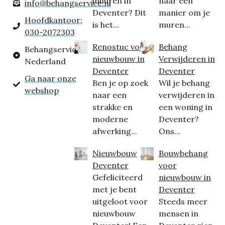
inhuren in
naar een
info@behangservice.nl
Deventer? Dit
manier om je
Hoofdkantoor:
is het...
muren...
030-2072303
Renostuc voor
Behang
Behangservice
nieuwbouw in
Verwijderen in
Nederland
Deventer
Deventer
Ga naar onze
Ben je op zoek
Wil je behang
webshop
naar een
verwijderen in
strakke en
een woning in
moderne
Deventer?
afwerking...
Ons...
Nieuwbouw
Bouwbehang
Deventer
voor
Gefeliciteerd
nieuwbouw in
met je bent
Deventer
uitgeloot voor
Steeds meer
nieuwbouw
mensen in