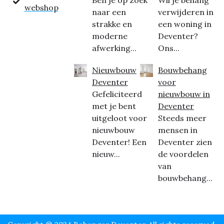
Ben je op zoek
Wil je behang
webshop
naar een
verwijderen in
strakke en
een woning in
moderne
Deventer?
afwerking...
Ons...
Nieuwbouw
Bouwbehang
Deventer
voor
Gefeliciteerd
nieuwbouw in
met je bent
Deventer
uitgeloot voor
Steeds meer
nieuwbouw
mensen in
Deventer! Een
Deventer zien
nieuw...
de voordelen
van
bouwbehang...