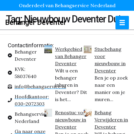
Onderdeel van Behangservice Nederland
Tag:
Nieuwbouw Deventer Duin
Behanger Deventer
Contactinformatie:
Werkgebied
Stucbehang
Behanger
van Behanger
voor
Deventer
Deventer
nieuwbouw in
KVK:
Wilt u een
Deventer
58037640
behanger
Ben je op zoek
inhuren in
naar een
info@behangservice.nl
Deventer? Dit
manier om je
Hoofdkantoor:
is het...
muren...
030-2072303
Renostuc voor
Behang
Behangservice
nieuwbouw in
Verwijderen in
Nederland
Deventer
Deventer
Ga naar onze