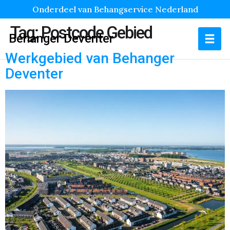
Onderdeel van Behangservice Nederland
Tag:
Postcode Gebied
Behanger Deventer
Werkgebied van Behanger
Deventer