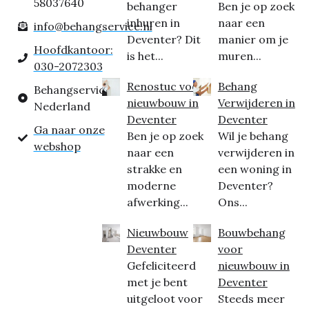
58037640
behanger
Ben je op zoek
inhuren in
naar een
info@behangservice.nl
Deventer? Dit
manier om je
Hoofdkantoor:
is het...
muren...
030-2072303
Renostuc voor
Behang
Behangservice
nieuwbouw in
Verwijderen in
Nederland
Deventer
Deventer
Ga naar onze
Ben je op zoek
Wil je behang
webshop
naar een
verwijderen in
strakke en
een woning in
moderne
Deventer?
afwerking...
Ons...
Nieuwbouw
Bouwbehang
Deventer
voor
Gefeliciteerd
nieuwbouw in
met je bent
Deventer
uitgeloot voor
Steeds meer