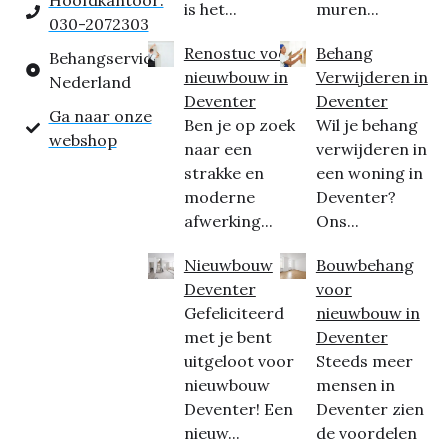
Hoofdkantoor:
is het...
muren...
030-2072303
Renostuc voor
Behang
Behangservice
nieuwbouw in
Verwijderen in
Nederland
Deventer
Deventer
Ga naar onze
Ben je op zoek
Wil je behang
webshop
naar een
verwijderen in
strakke en
een woning in
moderne
Deventer?
afwerking...
Ons...
Nieuwbouw
Bouwbehang
Deventer
voor
Gefeliciteerd
nieuwbouw in
met je bent
Deventer
uitgeloot voor
Steeds meer
nieuwbouw
mensen in
Deventer! Een
Deventer zien
nieuw...
de voordelen