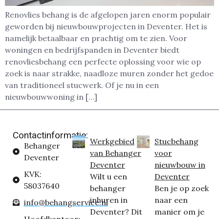
Renovlies behang is de afgelopen jaren enorm populair
geworden bij nieuwbouwprojecten in Deventer. Het is
namelijk betaalbaar en prachtig om te zien. Voor
woningen en bedrijfspanden in Deventer biedt
renovliesbehang een perfecte oplossing voor wie op
zoek is naar strakke, naadloze muren zonder het gedoe
van traditioneel stucwerk. Of je nu in een
nieuwbouwwoning in […]
Contactinformatie:
Werkgebied
Stucbehang
Behanger
van Behanger
voor
Deventer
Deventer
nieuwbouw in
KVK:
Wilt u een
Deventer
58037640
behanger
Ben je op zoek
inhuren in
naar een
info@behangservice.nl
Deventer? Dit
manier om je