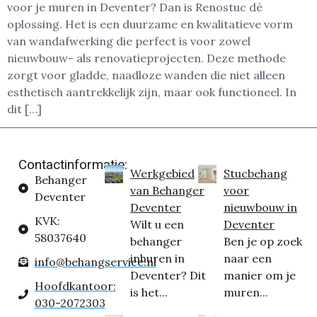
voor je muren in Deventer? Dan is Renostuc dé
oplossing. Het is een duurzame en kwalitatieve vorm
van wandafwerking die perfect is voor zowel
nieuwbouw- als renovatieprojecten. Deze methode
zorgt voor gladde, naadloze wanden die niet alleen
esthetisch aantrekkelijk zijn, maar ook functioneel. In
dit […]
Contactinformatie:
Werkgebied
Stucbehang
Behanger
van Behanger
voor
Deventer
Deventer
nieuwbouw in
KVK:
Wilt u een
Deventer
58037640
behanger
Ben je op zoek
inhuren in
naar een
info@behangservice.nl
Deventer? Dit
manier om je
Hoofdkantoor:
is het...
muren...
030-2072303