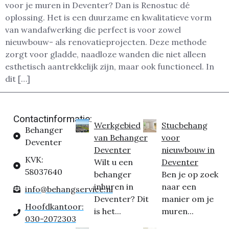
voor je muren in Deventer? Dan is Renostuc dé
oplossing. Het is een duurzame en kwalitatieve vorm
van wandafwerking die perfect is voor zowel
nieuwbouw- als renovatieprojecten. Deze methode
zorgt voor gladde, naadloze wanden die niet alleen
esthetisch aantrekkelijk zijn, maar ook functioneel. In
dit […]
Contactinformatie:
Werkgebied
Stucbehang
Behanger
van Behanger
voor
Deventer
Deventer
nieuwbouw in
KVK:
Wilt u een
Deventer
58037640
behanger
Ben je op zoek
inhuren in
naar een
info@behangservice.nl
Deventer? Dit
manier om je
Hoofdkantoor:
is het...
muren...
030-2072303