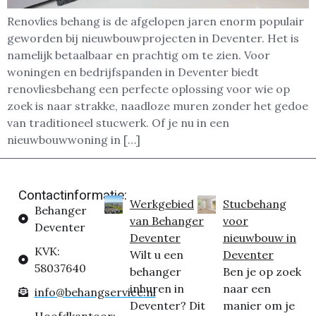
Renovlies behang is de afgelopen jaren enorm populair
geworden bij nieuwbouwprojecten in Deventer. Het is
namelijk betaalbaar en prachtig om te zien. Voor
woningen en bedrijfspanden in Deventer biedt
renovliesbehang een perfecte oplossing voor wie op
zoek is naar strakke, naadloze muren zonder het gedoe
van traditioneel stucwerk. Of je nu in een
nieuwbouwwoning in […]
Contactinformatie:
Werkgebied
Stucbehang
Behanger
van Behanger
voor
Deventer
Deventer
nieuwbouw in
KVK:
Wilt u een
Deventer
58037640
behanger
Ben je op zoek
inhuren in
naar een
info@behangservice.nl
Deventer? Dit
manier om je