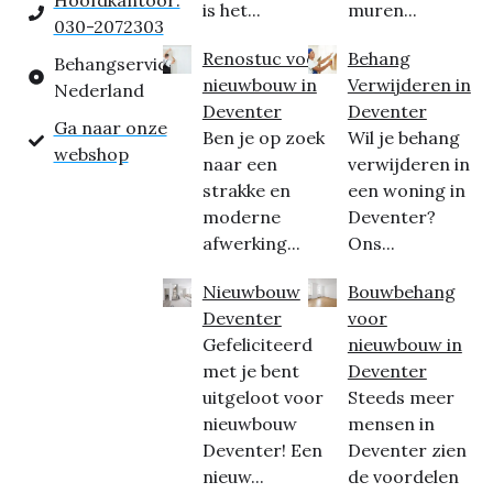
Hoofdkantoor:
is het...
muren...
030-2072303
Renostuc voor
Behang
Behangservice
nieuwbouw in
Verwijderen in
Nederland
Deventer
Deventer
Ga naar onze
Ben je op zoek
Wil je behang
webshop
naar een
verwijderen in
strakke en
een woning in
moderne
Deventer?
afwerking...
Ons...
Nieuwbouw
Bouwbehang
Deventer
voor
Gefeliciteerd
nieuwbouw in
met je bent
Deventer
uitgeloot voor
Steeds meer
nieuwbouw
mensen in
Deventer! Een
Deventer zien
nieuw...
de voordelen