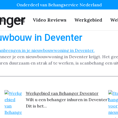
Onderdeel van Behangservice Nederland
nger
me
Blog
Video Reviews
Werkgebied
We
uwbouw in Deventer
nneer je een nieuwbouwwoning in Deventer krijgt. Het geef
uren duurzaam en strak af te werken, is scanbehang een u
Werkgebied van Behanger Deventer
Wilt u een behanger inhuren in Deventer?
Dit is het...