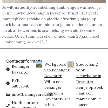
Je wilt natuurlijk scanbehang aanbrengen wanneer je
een nieuwbouwwoning in Deventer krijgt. Het geeft
namelijk een strakke en gladde afwerking. Als je op
zoek bent naar een manier om je muren duurzaam en
strak af te werken, is scanbehang een uitstekende
keuze. Onze team werkt er al meer dan 20 jaar mee!
Scanbehang, ook wel […]
Contactinformatie:
Werkgebied
Stucbehang
Behanger
van Behanger
voor
Deventer
Deventer
nieuwbouw in
KVK:
Wilt u een
Deventer
58037640
behanger
Ben je op zoek
inhuren in
naar een
info@behangservice.nl
Deventer? Dit
manier om je
Hoofdkantoor:
is het...
muren...