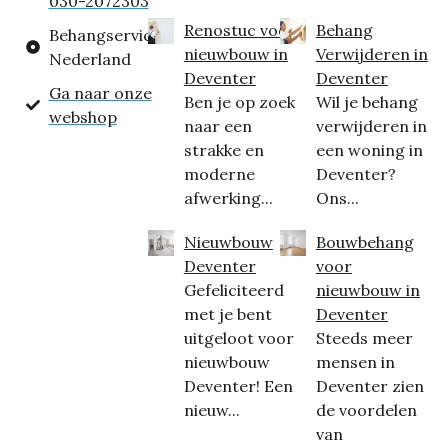
030-2072303
Renostuc voor
Behang
Behangservice
nieuwbouw in
Verwijderen in
Nederland
Deventer
Deventer
Ga naar onze
Ben je op zoek
Wil je behang
webshop
naar een
verwijderen in
strakke en
een woning in
moderne
Deventer?
afwerking...
Ons...
Nieuwbouw
Bouwbehang
Deventer
voor
Gefeliciteerd
nieuwbouw in
met je bent
Deventer
uitgeloot voor
Steeds meer
nieuwbouw
mensen in
Deventer! Een
Deventer zien
nieuw...
de voordelen
van