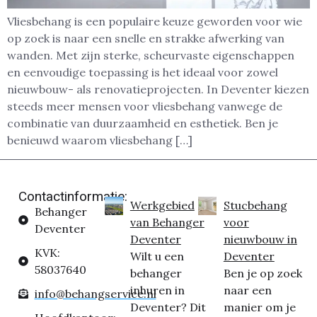
Vliesbehang is een populaire keuze geworden voor wie
op zoek is naar een snelle en strakke afwerking van
wanden. Met zijn sterke, scheurvaste eigenschappen
en eenvoudige toepassing is het ideaal voor zowel
nieuwbouw- als renovatieprojecten. In Deventer kiezen
steeds meer mensen voor vliesbehang vanwege de
combinatie van duurzaamheid en esthetiek. Ben je
benieuwd waarom vliesbehang […]
Contactinformatie:
Werkgebied
Stucbehang
Behanger
van Behanger
voor
Deventer
Deventer
nieuwbouw in
KVK:
Wilt u een
Deventer
58037640
behanger
Ben je op zoek
inhuren in
naar een
info@behangservice.nl
Deventer? Dit
manier om je