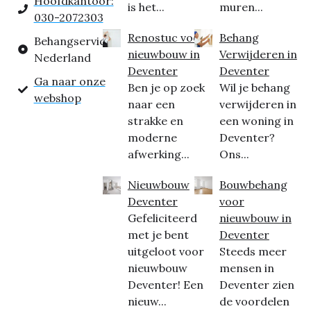
Hoofdkantoor:
is het...
muren...
030-2072303
Renostuc voor
Behang
Behangservice
nieuwbouw in
Verwijderen in
Nederland
Deventer
Deventer
Ga naar onze
Ben je op zoek
Wil je behang
webshop
naar een
verwijderen in
strakke en
een woning in
moderne
Deventer?
afwerking...
Ons...
Nieuwbouw
Bouwbehang
Deventer
voor
Gefeliciteerd
nieuwbouw in
met je bent
Deventer
uitgeloot voor
Steeds meer
nieuwbouw
mensen in
Deventer! Een
Deventer zien
nieuw...
de voordelen