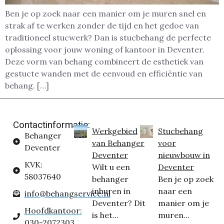
Ben je op zoek naar een manier om je muren snel en
strak af te werken zonder de tijd en het gedoe van
traditioneel stucwerk? Dan is stucbehang de perfecte
oplossing voor jouw woning of kantoor in Deventer.
Deze vorm van behang combineert de esthetiek van
gestucte wanden met de eenvoud en efficiëntie van
behang. […]
Contactinformatie:
Werkgebied
Stucbehang
Behanger
van Behanger
voor
Deventer
Deventer
nieuwbouw in
KVK:
Wilt u een
Deventer
58037640
behanger
Ben je op zoek
inhuren in
naar een
info@behangservice.nl
Deventer? Dit
manier om je
Hoofdkantoor:
is het...
muren...
030-2072303