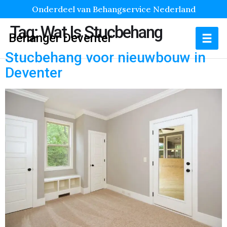
Onderdeel van Behangservice Nederland
Tag:
Wat Is Stucbehang
Behanger Deventer
Stucbehang voor nieuwbouw in
Deventer