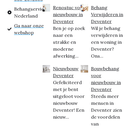
Renostuc voor
Behang
Behangservice
nieuwbouw in
Verwijderen in
Nederland
Deventer
Deventer
Ga naar onze
Ben je op zoek
Wil je behang
webshop
naar een
verwijderen in
strakke en
een woning in
moderne
Deventer?
afwerking...
Ons...
Nieuwbouw
Bouwbehang
Deventer
voor
Gefeliciteerd
nieuwbouw in
met je bent
Deventer
uitgeloot voor
Steeds meer
nieuwbouw
mensen in
Deventer! Een
Deventer zien
nieuw...
de voordelen
van