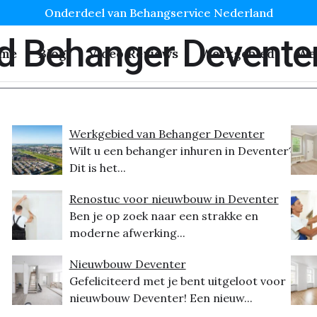
Onderdeel van Behangservice Nederland
d Behanger Devente
me
Blog
Video Reviews
Werkgebied
We
Werkgebied van Behanger Deventer
Wilt u een behanger inhuren in Deventer?
Dit is het...
Renostuc voor nieuwbouw in Deventer
Ben je op zoek naar een strakke en
moderne afwerking...
Nieuwbouw Deventer
Gefeliciteerd met je bent uitgeloot voor
nieuwbouw Deventer! Een nieuw...